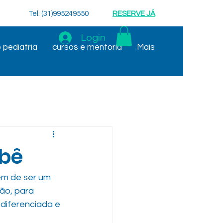
Tel: (31)995249550
RESERVE JÁ
Login
 pediatria
cursos e mentoria
Mais
ebê
ém de ser um 
ão, para 
diferenciada e 